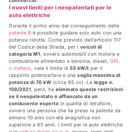
commercio
.
I nuovi limiti per i neopatentati per le
auto elettriche
Durante il primo anno dal conseguimento della
patente B
è possibile guidare solo auto con una
potenza ridotta. Come previsto dall’articolo 117
del Codice della Strada, per i
veicoli di
categoria M1
, ovvero automobili con motore a
combustione alimentato a benzina, diesel,
GPL
o metano
, vale il limite di
55 kW/t
per il
rapporto potenza/tara e una
soglia massima di
potenza di 70 kW
(circa 95 cv). La
legge n.
156/2021
, però, ha
eliminato queste restrizioni
se il neopatentato è affiancato da un
conducente esperto
in qualità di istruttore,
ovvero una persona che ha preso la patente da
almeno 10 anni con età anagrafica non
superiore a 65 anni. I limiti per le auto elettriche
e le
vetture ibride plug-in
, invece, sono stati