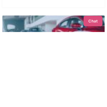
Chat
10 auto elettriche economiche da provare
(2025)
Le citycar a zero emissioni diventano sempre
più accessibili: scopri i modelli elettrici più
interessanti dell’anno senza spendere una