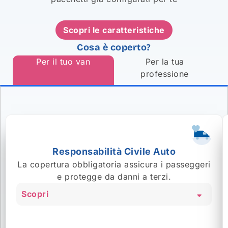
dipendenti causiate
danni accidentali anche
presso i clienti
.
Scopri le caratteristiche
Il pacchetto prevede le seguenti garanzie:
Cosa è coperto?
- Danni ai Locali e al Contenuto
Per il tuo van
Per la tua
- Eventi Naturali e altre Garanzie Opzionali
professione
- Responsabilità Civile Terzi
- Lavoro presso Terzi e altre Garanzie Opzionali
Per ulteriori dettagli clicca sulla card della
garanzia che ti interessa approfondire qui sotto.
Responsabilità Civile Auto
La copertura obbligatoria assicura i passeggeri
e protegge da danni a terzi.
Scopri
La copertura include tutti coloro che