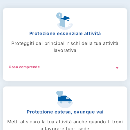
Protezione essenziale attività
Proteggiti dai principali rischi della tua attività
lavorativa
Cosa comprende
Con il Pacchetto “La protezione che conta” hai
le coperture essenziali contro i
danni ai tuoi
locali
come incendio, fenomeno elettrico e
spargimento liquidi. Inoltre sei protetto anche
nel caso in cui tu o tuoi dipendenti
Protezione estesa, ovunque vai
causiate
danni accidentali ad altri
.
Metti al sicuro la tua attività anche quando ti trovi
Il pacchetto prevede le seguenti garanzie:
a lavorare fuori sede