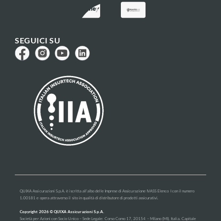
SEGUICI SU
QUIXA Assicurazioni S.p.A. è iscritta all’albo delle Imprese di Assicurazione IVASS Elenco I con il numero
1.00181 e opera attraverso il sito in qualità di distributore di prodotti assicurativi.
Copyright
2026
© QUIXA Assicurazioni S.p.A.
Società per Azioni con Socio Unico – Sede Legale: Corso Como 17, 20154 – Milano (MI), Italia. Capitale