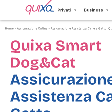
Privati
Business
Home
»
Assicurazione Online
»
Assicurazione Assistenza Cane e Gatto: 
Quixa Smart
Dog&Cat
Assicurazion
Assistenza C