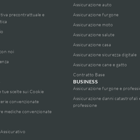
Assicurazione auto
tiva precontrattuale e
Assicurazione furgone
tica
Assicurazione moto
io
Assicurazione salute
Assicurazione casa
con noi
Assicurazione sicurezza digitale
enza
Assicurazione cane e gatto
Contratto Base
BUSINESS
s
Assicurazione furgone e profess
e tue scelte sui Cookie
Assicurazione danni catastrofali 
erie convenzionate
professione
re mediche convenzionate
 Assicurativo