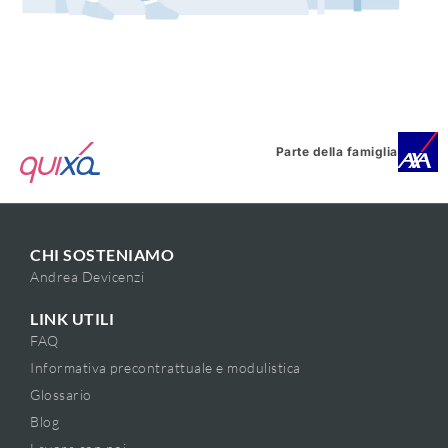
Parte della famiglia
CHI SOSTENIAMO
Andrea Devicenzi
LINK UTILI
FAQ
Informativa precontrattuale e modulistica
Glossario
Blog