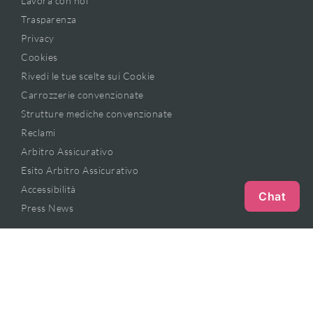
Lavora con noi
Trasparenza
Privacy
Cookies
Rivedi le tue scelte sui Cookie
Carrozzerie convenzionate
Strutture mediche convenzionate
Reclami
Arbitro Assicurativo
Esito Arbitro Assicurativo
Accessibilità
Chat
Press News
PRIVATI
Assicurazione auto
Assicurazione furgone
Assicurazione moto
Assicurazione salute