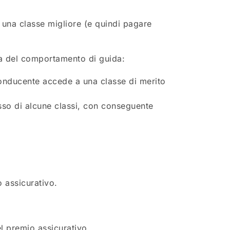
a una classe migliore (e quindi pagare
 del comportamento di guida:
 conducente accede a una classe di merito
esso di alcune classi, con conseguente
o assicurativo.
l premio assicurativo.