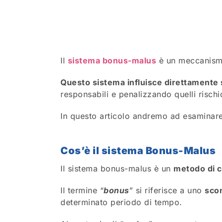
Il
sistema bonus-malus
è un meccanismo
Questo sistema influisce direttamente 
responsabili e penalizzando quelli rischi
In questo articolo andremo ad esaminare
Cos’è il sistema Bonus-Malus
Il sistema bonus-malus è un
metodo di c
Il termine “
bonus
” si riferisce a uno
scon
determinato periodo di tempo.