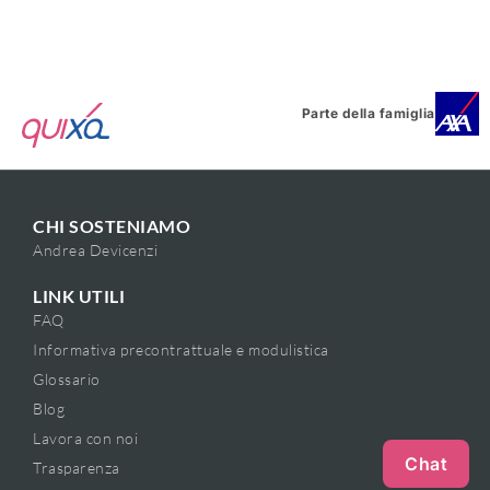
Parte della famiglia
CHI SOSTENIAMO
Andrea Devicenzi
LINK UTILI
FAQ
Informativa precontrattuale e modulistica
Glossario
Blog
Lavora con noi
Chat
Trasparenza