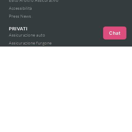
Esito Arbitro Assicurativo
Accessibilità
Press News
PRIVATI
Chat
Assicurazione auto
Assicurazione furgone
Assicurazione moto
Assicurazione salute
Assicurazione casa
Assicurazione sicurezza digitale
Assicurazione cane e gatto
Contratto Base
BUSINESS
Assicurazione furgone e professione
Assicurazione danni catastrofali e professione
METODI PAGAMENTO