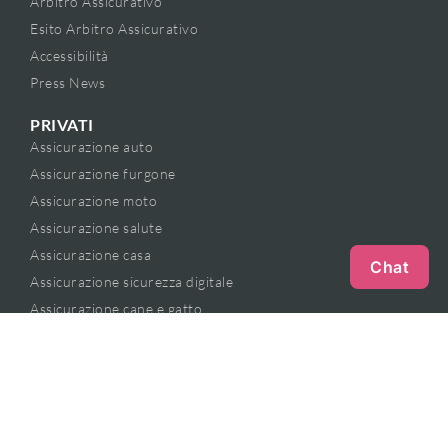
Arbitro Assicurativo
Esito Arbitro Assicurativo
Accessibilità
Press News
PRIVATI
Assicurazione auto
Assicurazione furgone
Assicurazione moto
Assicurazione salute
Assicurazione casa
Chat
Assicurazione sicurezza digitale
Assicurazione cane e gatto
Contratto Base
BUSINESS
Assicurazione furgone e professione
Assicurazione danni catastrofali e professione