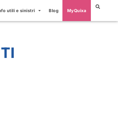
nfo utili e sinistri
Blog
MyQuixa
TI