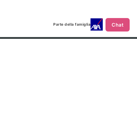
Chat
Parte della famiglia
METODI PAGAMENTO
SEGUICI SU
ione