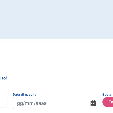
uto!
Data di nascita
Bastan
Fa