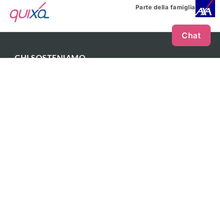
Parte della famiglia
Chat
CHI SOSTENIAMO
Andrea Devicenzi
LINK UTILI
FAQ
Informativa precontrattuale e modulistica
Glossario
Blog
Lavora con noi
Trasparenza
Privacy
Cookies
Rivedi le tue scelte sui Cookie
Carrozzerie convenzionate