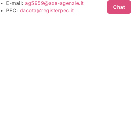
E-mail:
ag5959@axa-agenzie.it
Chat
PEC:
dacota@registerpec.it
Parte della famiglia
CHI SOSTENIAMO
Andrea Devicenzi
LINK UTILI
FAQ
Informativa precontrattuale e modulistica
Glossario