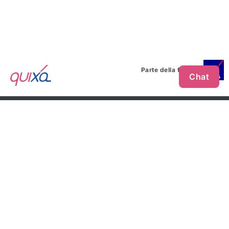
Parte della famiglia
Chat
CHI SOSTENIAMO
Andrea Devicenzi
LINK UTILI
FAQ
Informativa precontrattuale e modulistica
Glossario
Blog
Lavora con noi