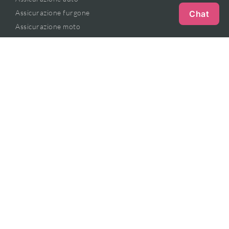
Assicurazione furgone
Chat
Assicurazione moto
Assicurazione salute
Assicurazione casa
Assicurazione sicurezza digitale
Assicurazione cane e gatto
Contratto Base
BUSINESS
Assicurazione furgone e professione
Assicurazione danni catastrofali e professione
METODI PAGAMENTO