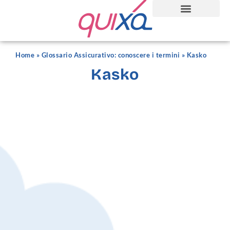
Home
»
Glossario Assicurativo: conoscere i termini
»
Kasko
Kasko