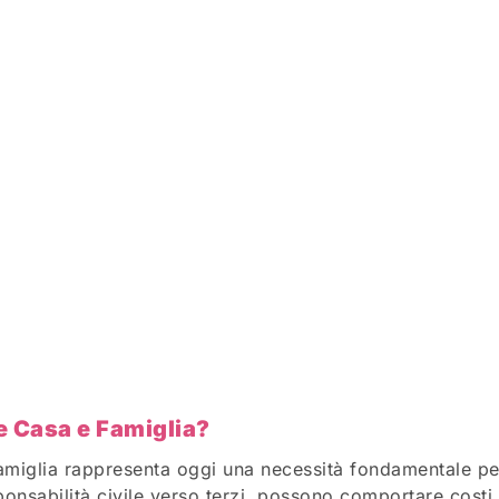
e Casa e Famiglia?
famiglia rappresenta oggi una necessità fondamentale per 
onsabilità civile verso terzi, possono comportare costi 