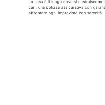
La casa è il luogo dove si costruiscono ri
cari: una polizza assicurativa con garanz
affrontare ogni imprevisto con serenità.
Non aspettare che l’imprevisto bussi al
Attiva ora la garanzia “Protezione danni
semplice e completa.
Richiedi subito il tuo preventivo perso
CHI SOSTENIAMO
LINK U
Andrea Devicenzi
FAQ