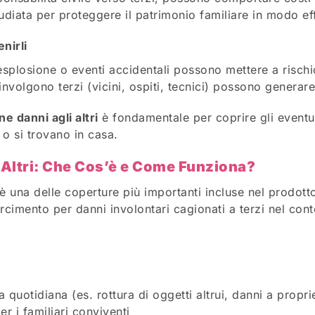
iata per proteggere il patrimonio familiare in modo eff
nirli
splosione o eventi accidentali possono mettere a rischio
nvolgono terzi (vicini, ospiti, tecnici) possono generare
e danni agli altri
è fondamentale per coprire gli eventua
o si trovano in casa.
 Altri: Che Cos’è e Come Funziona?
 è una delle coperture più importanti incluse nel prodot
arcimento per danni involontari cagionati a terzi nel con
a quotidiana (es. rottura di oggetti altrui, danni a propri
er i familiari conviventi