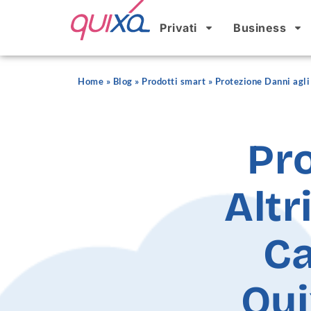
Privati
Business
Home
»
Blog
»
Prodotti smart
»
Protezione Danni agli
Pro
Altr
Ca
Qu