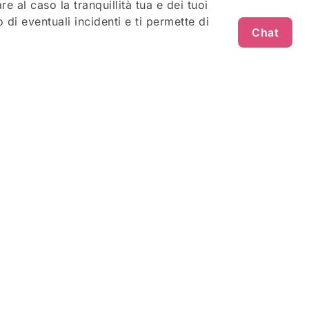
 al caso la tranquillità tua e dei tuoi
di eventuali incidenti e ti permette di
Chat
a e la tua famiglia con una polizza
Parte della famiglia
METODI PAGAMENTO