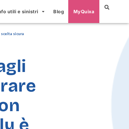
nfo utili e sinistri
Blog
MyQuixa
scelta sicura
agli
urare
con
y è