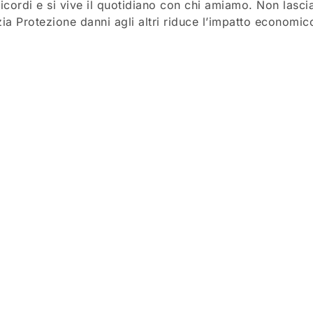
cordi e si vive il quotidiano con chi amiamo. Non lasciare
ia Protezione danni agli altri riduce l’impatto economico 
la tua porta!
 agli altri” con Quixa Home&Family e difendi la tua cas
nalizzato online su
Quixa Home&Family
.
TILI
PRIVATI
Assicurazione auto