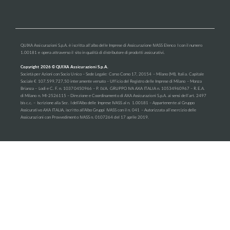
QUIXA Assicurazioni S.p.A. è iscritta all’albo delle Imprese di Assicurazione IVASS Elenco I con il numero
1.00181 e opera attraverso il sito in qualità di distributore di prodotti assicurativi.
Copyright
2026
© QUIXA Assicurazioni S.p.A.
Società per Azioni con Socio Unico – Sede Legale: Corso Como 17, 20154 – Milano (MI), Italia. Capitale
Sociale € 107.599.727,50 interamente versato – Ufficio del Registro delle Imprese di Milano – Monza
Brianza – Lodi e C. F. n. 10370450966 – P. I.V.A. GRUPPO IVA AXA ITALIA n. 10534960967 – R.E.A.
di Milano n. Ml-2526115 – Direzione e Coordinamento di AXA Assicurazioni S.p.A. ai sensi dell’art. 2497
bis c.c. – Iscrizione alla Sez. I dell’Albo delle Imprese IVASS al n. 1.00181 – Appartenente al Gruppo
Assicurativo AXA ITALIA, iscritto all’Albo Gruppi IVASS con il n. 041 – Autorizzata all’esercizio delle
Assicurazioni con Provvedimento IVASS n. 0107264 del 17 aprile 2019.